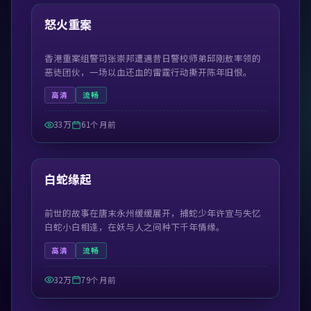
热门
怒火重案
香港重案组警司张崇邦遭遇昔日警校师弟邱刚敖率领的
恶徒团伙，一场以血还血的雷霆行动撕开陈年旧恨。
高清
流畅
33万
61个月前
52:03
热门
白蛇缘起
前世的故事在唐末永州缓缓展开，捕蛇少年许宣与失忆
白蛇小白相逢，在妖与人之间种下千年情缘。
高清
流畅
32万
79个月前
45:09