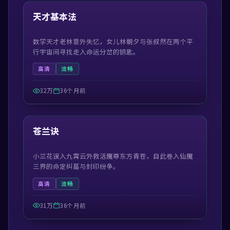
热门
天才基本法
数学天才老林意外失忆，女儿林朝夕与张叔然在两个平
行宇宙间寻找走入命运分岔的钥匙。
高清
流畅
32万
36个月前
54:48
热门
苍兰诀
小兰花误入九霄云外救活魔尊东方青苍，自此卷入仙魔
三界的命定纠葛与封印纷争。
高清
流畅
31万
36个月前
99:56