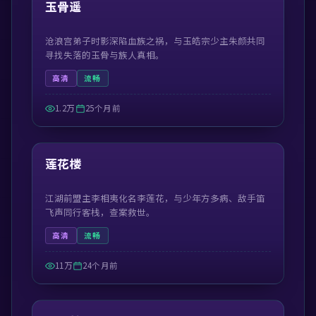
精选
玉骨遥
沧浪宫弟子时影深陷血族之祸，与玉皓宗少主朱颜共同
寻找失落的玉骨与族人真相。
高清
流畅
1.2万
25个月前
44:30
精选
莲花楼
江湖前盟主李相夷化名李莲花，与少年方多病、敌手笛
飞声同行客栈，查案救世。
高清
流畅
11万
24个月前
42:19
精选