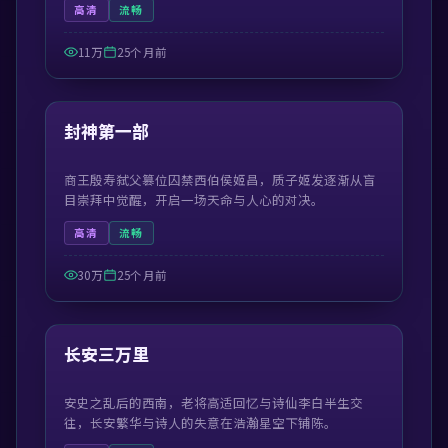
高清
流畅
11万
25个月前
99:42
最新
封神第一部
商王殷寿弑父篡位囚禁西伯侯姬昌，质子姬发逐渐从盲
目崇拜中觉醒，开启一场天命与人心的对决。
高清
流畅
30万
25个月前
55:29
最新
长安三万里
安史之乱后的西南，老将高适回忆与诗仙李白半生交
往，长安繁华与诗人的失意在浩瀚星空下铺陈。