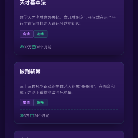
天才基本法
数学天才老林意外失忆，女儿林朝夕与张叔然在两个平
行宇宙间寻找走入命运分岔的钥匙。
高清
流畅
32万
36个月前
41:21
精选
披荆斩棘
三十三位风华正茂的男性艺人组成"哥哥团"，在舞台和
成团之路上重燃竞演与兄弟情。
高清
流畅
3万
24个月前
54:57
精选