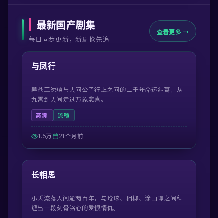
最新国产剧集
查看更多 →
每日同步更新，新剧抢先追
46:56
最新
与凤行
碧苍王沈璃与人间公子行止之间的三千年命运纠葛，从
九霄到人间走过万象悲喜。
高清
流畅
1.5万
21个月前
47:39
最新
长相思
小夭流落人间逾两百年，与玱玹、相柳、涂山璟之间纠
缠出一段刻骨铭心的爱恨情仇。