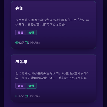
热门
亮剑
八路军独立团团长李云龙以"亮剑"精神在山西抗战，与
楚云飞、政委赵刚共同写下铁血传奇。
高清
流畅
32万
74个月前
50:59
热门
庆余年
现代青年范闲穿越到架空的庆国，从澹州孩童到京都少
年，在风云诡谲的庙堂江湖中一路前行寻找母亲的真
相。
高清
流畅
32万
33个月前
42:19