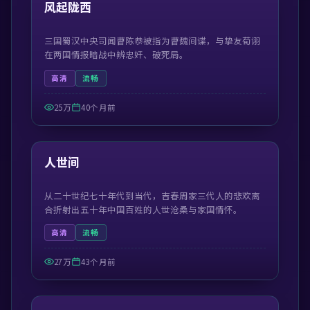
精选
风起陇西
三国蜀汉中央司闻曹陈恭被指为曹魏间谍，与挚友荀诩
在两国情报暗战中辨忠奸、破死局。
高清
流畅
25万
40个月前
41:50
精选
人世间
从二十世纪七十年代到当代，吉春周家三代人的悲欢离
合折射出五十年中国百姓的人世沧桑与家国情怀。
高清
流畅
27万
43个月前
55:13