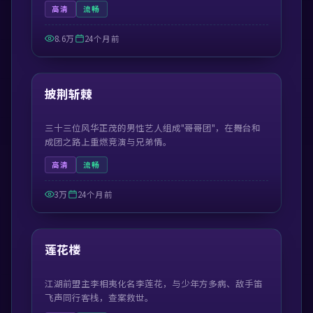
高清
流畅
8.6万
24个月前
41:21
最新
披荆斩棘
三十三位风华正茂的男性艺人组成"哥哥团"，在舞台和
成团之路上重燃竞演与兄弟情。
高清
流畅
3万
24个月前
44:30
最新
莲花楼
江湖前盟主李相夷化名李莲花，与少年方多病、敌手笛
飞声同行客栈，查案救世。