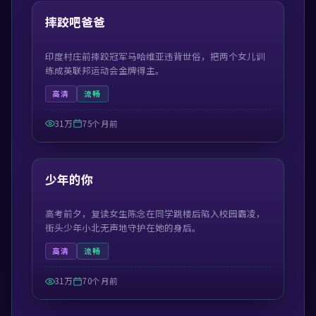
热门
摔跤吧爸爸
印度村庄前摔跤冠军马哈维亚违背世俗，把两个女儿训
练成英联邦运动会金牌得主。
高清
流畅
31万
75个月前
99:23
热门
少年的你
高考前夕，复读女生陈念在同学跳楼后陷入校园霸凌，
街头少年小北无声地守护在她的身后。
高清
流畅
31万
70个月前