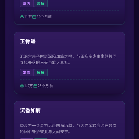
高清
流畅
11万
24个月前
55:13
最新
玉骨遥
沧浪宫弟子时影深陷血族之祸，与玉皓宗少主朱颜共同
寻找失落的玉骨与族人真相。
高清
流畅
1.2万
25个月前
45:05
最新
沉香如屑
颜淡为一身灵力远赴四海历劫，与天界帝君应渊在数次
轮回中守护彼此与人间安宁。