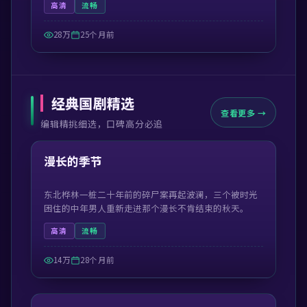
高清
流畅
28万
25个月前
经典国剧精选
查看更多 →
编辑精挑细选，口碑高分必追
52:42
精选
漫长的季节
东北桦林一桩二十年前的碎尸案再起波澜，三个被时光
困住的中年男人重新走进那个漫长不肯结束的秋天。
高清
流畅
14万
28个月前
49:38