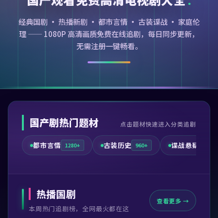
经典国剧 · 热播新剧 · 都市言情 · 古装谍战 · 家庭伦
理 —— 1080P 高清画质免费在线追剧，每日同步更新，
无需注册一键畅看。
国产剧热门题材
点击题材快速进入分类追剧
都市言情
古装历史
谍战悬疑
1280+
960+
720+
热播国剧
查看更多 →
本周热门追剧榜，全网最火都在这
99:41