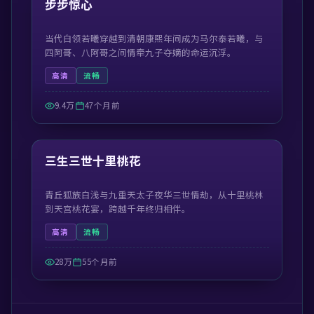
步步惊心
当代白领若曦穿越到清朝康熙年间成为马尔泰若曦，与
四阿哥、八阿哥之间情牵九子夺嫡的命运沉浮。
高清
流畅
9.4万
47个月前
42:31
精选
三生三世十里桃花
青丘狐族白浅与九重天太子夜华三世情劫，从十里桃林
到天宫桃花宴，跨越千年终归相伴。
高清
流畅
28万
55个月前